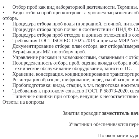
•
Отбор проб как вид лабораторной деятельности. Термины,
•
Виды отбора проб при контроле за уровнем загрязнения о
отбора.
•
Процедура отбора проб воды (природной, сточной, питьево
•
Процедура отбора проб почвы в соответствии с ПНД Ф 12.1:2
•
Процедура отбора проб отходов и донных отложений в соот
•
Требования ГОСТ ISO/IEC 17025-2019 и приказа МЭР №70
•
Документирование отбора: план отбора, акт отбора/измере
•
Верификация МИ по отбору проб.
•
Управление рисками и возможностями, связанными с отбо
•
Неопределенность отбора проб, оценка вклада отбора в об
•
Техническое обслуживание оборудования, записи о ТО.
•
Хранение, консервация, кондиционирование транспортиро
•
Регистрация образцов, шифрование, передача образцов в
•
Пробоподготовка: виды, стадии, в т.ч. подготовка носител
•
Требования к протоколу согласно ГОСТ Р 58973-2020, све
•
Типичные ошибки при отборе, ведущие к несоответствию
Ответы на вопросы.
Занятия проводит
заместитель на
Участники обеспечиваются пере
По окончании курс