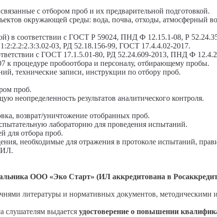
 связанные с отбором проб и их предварительной подготовкой.
бъектов окружающей среды: вода, почва, отходы, атмосферный в
й) в соответствии с ГОСТ Р 59024, ПНД Ф 12.15.1-08, Р 52.24.3
:2.2:2.3:3.02-03, РД 52.18.156-99, ГОСТ 17.4.4.02-2017.
ветствии с ГОСТ 17.1.5.01-80, РД 52.24.609-2013, ПНД Ф 12.4.2
7 к процедуре пробоотбора и персоналу, отбирающему пробы.
ний, технические записи, инструкции по отбору проб.
ром проб.
щую неопределенность результатов аналитического контроля.
вка, возврат/уничтожение отобранных проб.
 испытательную лабораторию для проведения испытаний.
ей для отбора проб.
дения, необходимые для отражения в протоколе испытаний, прав
 ИЛ.
чальника ООО «Эко Старт» (ИЛ аккредитована в Росаккредит
чнями литературы и нормативных документов, методическими 
а слушателям выдается
удостоверение о повышении квалифик