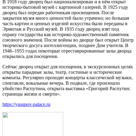
В 1918 году дворец был национализирован и в нём открыт
историко-бытовой музей с картинной галереей. В 1925 году
дворец был передан работникам просвещения. После
закрытия музея много ценностей было утрачено; но большая
часть картин и ценных изделий искусства были переданы в
Эрмитаж и Русский музей. В 1935 году дворец взят под
охрану государства как историко-художественный памятник
союзного значения. После войны во дворце был открыт Центр
творческого досуга интеллигенции, позднее Дом учителя. В
1946–1955 годах некоторые отреставрированные залы дворца
открылись для посещения.
Сейчас дворец открыт для посещения, в экскурсионных целях
открыты парадные залы, театр, гостиные и исторические
комнаты. Регулярно проходят концерты классической музыки,
спектакли, вокальные вечера. В подвале, где произошло
убийство Распутина, открыта выставка «Григорий Распутин:
страницы жизни и смерти».
https://yusupov-palace.ru