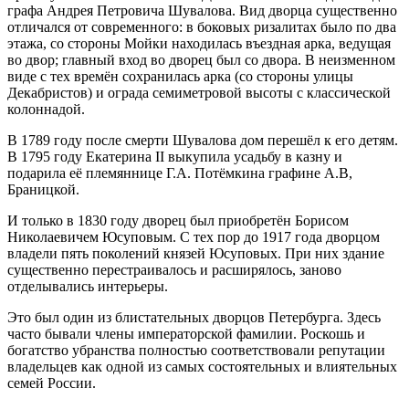
графа Андрея Петровича Шувалова. Вид дворца существенно
отличался от современного: в боковых ризалитах было по два
этажа, со стороны Мойки находилась въездная арка, ведущая
во двор; главный вход во дворец был со двора. В неизменном
виде с тех времён сохранилась арка (со стороны улицы
Декабристов) и ограда семиметровой высоты с классической
колоннадой.
В 1789 году после смерти Шувалова дом перешёл к его детям.
В 1795 году Екатерина II выкупила усадьбу в казну и
подарила её племяннице Г.А. Потёмкина графине А.В,
Браницкой.
И только в 1830 году дворец был приобретён Борисом
Николаевичем Юсуповым. С тех пор до 1917 года дворцом
владели пять поколений князей Юсуповых. При них здание
существенно перестраивалось и расширялось, заново
отделывались интерьеры.
Это был один из блистательных дворцов Петербурга. Здесь
часто бывали члены императорской фамилии. Роскошь и
богатство убранства полностью соответствовали репутации
владельцев как одной из самых состоятельных и влиятельных
семей России.