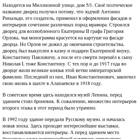
Находится на Миллионной улице, дом 5/1. Своё поэтическое
название дворец получил потому, что зодчий Антонио
Ринальди, его создатель, применил в оформлении фасадов и
интерьеров сочетание различных пород мрамора. Строился
дворец для возлюбленного Екатерины II графа Григория
Орлова, чья монограмма красуется на картуше на фасаде
дворца. Но Орлов не дожил до окончания строительства,
дворец был выкуплен в казну и подарен Екатериной внуку,
Константину Павловичу, а после его смерти перешёл к сыну
Николая I, тоже Константину. С тех пор и до 1917 года во
дворце жили великие князья этой ветви императорской
фамилии. Последний из них, Иван Константинович, закончил
свою жизнь в шахте в Алапаевске в 1918 году.
В советское время здесь находился музей Ленина, перед
зданием стоял броневик. К сожалению, множество интерьеров
второго этажа в этот период было утрачено.
В 1992 году здание передали Русскому музею, и началась
новая эпоха. Здесь проходят интереснейшие выставки,
восстанавливаются интерьеры. А перед зданием место
броневика занял интереснейший памятник императору