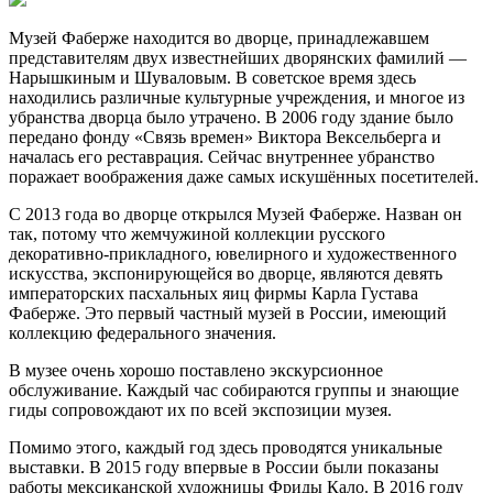
Музей Фаберже находится во дворце, принадлежавшем
представителям двух известнейших дворянских фамилий —
Нарышкиным и Шуваловым. В советское время здесь
находились различные культурные учреждения, и многое из
убранства дворца было утрачено. В 2006 году здание было
передано фонду «Связь времен» Виктора Вексельберга и
началась его реставрация. Сейчас внутреннее убранство
поражает воображения даже самых искушённых посетителей.
С 2013 года во дворце открылся Музей Фаберже. Назван он
так, потому что жемчужиной коллекции русского
декоративно-прикладного, ювелирного и художественного
искусства, экспонирующейся во дворце, являются девять
императорских пасхальных яиц фирмы Карла Густава
Фаберже. Это первый частный музей в России, имеющий
коллекцию федерального значения.
В музее очень хорошо поставлено экскурсионное
обслуживание. Каждый час собираются группы и знающие
гиды сопровождают их по всей экспозиции музея.
Помимо этого, каждый год здесь проводятся уникальные
выставки. В 2015 году впервые в России были показаны
работы мексиканской художницы Фриды Кало. В 2016 году