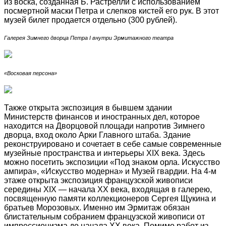
из воска, созданная Б. Растрелли с использованием
посмертной маски Петра и слепков кистей его рук. В этот
музей билет продается отдельно (300 рублей).
Галерея Зимнего дворца Петра I внутри Эрмитажного театра
«Восковая персона»
Также открыта экспозиция в бывшем здании
Министерств финансов и иностранных дел, которое
находится на Дворцовой площади напротив Зимнего
дворца, вход около Арки Главного штаба. Здание
реконструировано и сочетает в себе самые современные
музейные пространства и интерьеры XIX века. Здесь
можно посетить экспозиции «Под знаком орла. Искусство
ампира», «Искусство модерна» и Музей гвардии. На 4-м
этаже открыта экспозиция французской живописи
середины XIX — начала ХХ века, входящая в галерею,
посвященную памяти коллекционеров Сергея Щукина и
братьев Морозовых. Именно им Эрмитаж обязан
блистательным собранием французской живописи от
импрессионизма до начала XX века. Помимо работ из