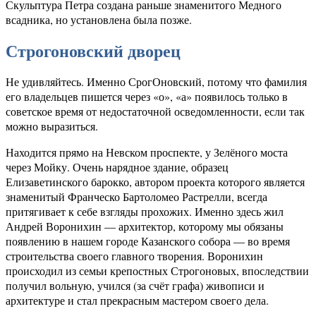
Скульптура Петра создана раньше знаменитого Медного
всадника, но установлена была позже.
Строгоновский дворец
Не удивляйтесь. Именно СрогОновский, потому что фамилия
его владельцев пишется через «о», «а» появилось только в
советское время от недостаточной осведомленности, если так
можно выразиться.
Находится прямо на Невском проспекте, у Зелёного моста
через Мойку. Очень нарядное здание, образец
Елизаветинского барокко, автором проекта которого является
знаменитый Франческо Бартоломео Растрелли, всегда
притягивает к себе взгляды прохожих. Именно здесь жил
Андрей Воронихин — архитектор, которому мы обязаны
появлению в нашем городе Казанского собора — во время
строительства своего главного творения. Воронихин
происходил из семьи крепостных Строгоновых, впоследствии
получил вольную, учился (за счёт графа) живописи и
архитектуре и стал прекрасным мастером своего дела.