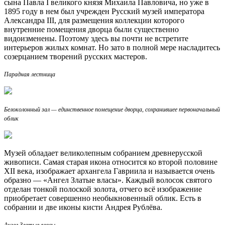
сына Павла I великого князя Михаила Павловича, но уже в
1895 году в нем был учрежден Русский музей императора
Александра III, для размещения коллекции которого
внутренние помещения дворца были существенно
видоизменены. Поэтому здесь вы почти не встретите
интерьеров жилых комнат. Но зато в полной мере насладитесь
созерцанием творений русских мастеров.
Парадная лестница
Белоколонный зал — единственное помещение дворца, сохранившее первоначальный
облик
Музей обладает великолепным собранием древнерусской
живописи. Самая старая икона относится ко второй половине
XII века, изображает архангела Гавриила и называется очень
образно — «Ангел Златые власы». Каждый волосок святого
отделан тонкой полоской золота, отчего всё изображение
приобретает совершенно необыкновенный облик. Есть в
собрании и две иконы кисти Андрея Рублёва.
Ангел Златые власы